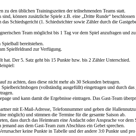
n zu den üblichen Trainingszeiten der teilnehmenden Teams statt.
sind, können zusätzliche Spiele z.B. eine „Dritte Runde“ beschlossen
 das Schiedsgericht (1. Schiedsrichter sowie Zähler durch die Gastgeb
egnerischen Team möglichst bis 1 Tag vor dem Spiel anzufragen und zu e
 Spielball bereitstehen.
 am Spielfeldrand zur Verfügung.
t hat. Der 5. Satz geht bis 15 Punkte bzw. bis 2 Zähler Unterschied.
eispiel:
auf zu achten, dass diese nicht mehr als 30 Sekunden betragen.
 Spielberichtsbogen (vollständig ausgefüllt) eingetragen und durch da
tragen.
epage und kann damit die Ergebnisse eintragen. Das Gast-Team überpr
ner mit E-Mail-Adresse, Telefonnummer und geben die Hallennutzung
online möglich) und stimmen die Termine für die gesamte Saison ab.
n, dass durch das Heimteam eine Andacht oder Ansprache vor dem Spie
nn jemand aus dem Gast-Team zum Abschluss ein Gebet sprechen.
ursacher keine Punkte in Tabelle und der andere 3:0 Punkte und pro 