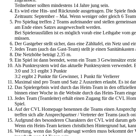
Teilnehmer sollten mindestens 14 Jahre jung sein.
Es wird eine Hin- und Rückrunde ausgetragen. Die Spiele finde
Zeitraum: September – Mai. Wenn weniger oder gleich 6 Teams 
Pro Spieltag treffen 2 Teams aufeinander und stellen gemeinsam
am Ende eines Satzes ausgewechselt werden.
Bei Spielerausfällen ist es möglich vorab eine Leihgabe vom g
müssen.
Der Gastgeber stellt sicher, dass eine Zähltafel, ein Netz und ein
Jedes Team (auch das Gast-Team) stellt je einen Sanitätskasten
Die Netzhöhe beträgt 2,35 m.
Ein Spiel ist dann beendet, wenn ein Team 3 Gewinnsätze erziel
Als Punktesystem wird das aktuelle Punktesystem verwendet. B
3:0 und 3:1 ergibt 3 Punkte
3:2 ergibt 2 Punkte für Gewinner, 1 Punkt für Verlierer
Maximal sind pro Team und Satz 2 Auszeiten erlaubt. Es ist dar
Das Spielergebnis wird durch das Heim-Team in den offiziellen
binnen einer Woche in die Website durch das Heim-Team einge
Jedes Team (Teamleiter) erhält einen Zugang für die CVL Hom
Spiel.
Auf der CVL Homepage benennen die Teams einen Ansprechpart
treffen sich alle Ansprechpartner / Vertreter der Teams (auch 
Aufgrund des besonderen Charakters der CVL wird darum gebete
Wenn ein Heim-Team keinen christlichen Hintergrund hat, ka
Wertung, wenn das Spiel abgesagt werden muss bekommt der Ver