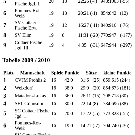
5
20
18
22:26
(-4)
948:1003
(-55)
Fische Jgd. 1
Pommes-Rot-
6
19
18
20:21
(-1)
854:842
(12)
Weiß
SV Cottaer
7
19
12
16:27
(-11)
840:916
(-76)
Fische Erw.
8
SV Elim
19
8
11:31
(-20)
770:947
(-177)
Cottaer Fische
9
19
4
4:35
(-31)
647:944
(-297)
Jgd. III
Tabelle 2009 / 2010
Platz
Mannschaft
Spiele
Punkte
Sätze
kleine Punkte
1
CVJM Prohlis 2
16
42.0
31:6
(25)
859:615
(244)
2
Weixdorf
16
38.0
29:9
(20)
854:673
(181)
3
Matadors-Lukas
16
36.0
26:11
(15)
798:718
(80)
4
SFT Gönnsdorf
16
30.0
22:14
(8)
784:696
(88)
SC Cottaer Fische
5
16
20.0
17:22
(-5)
773:828
(-55)
Jgd. 1
Pommes-Rot-
6
16
19.0
14:21
(-7)
704:740
(-36)
Weiß
SV Cottaer Fische