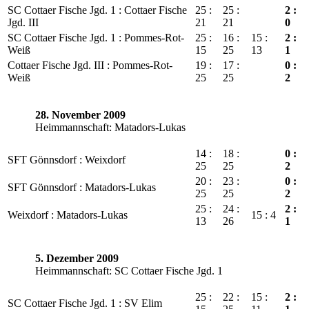
SC Cottaer Fische Jgd. 1 : Cottaer Fische
25 :
25 :
2 :
Jgd. III
21
21
0
SC Cottaer Fische Jgd. 1 : Pommes-Rot-
25 :
16 :
15 :
2 :
Weiß
15
25
13
1
Cottaer Fische Jgd. III : Pommes-Rot-
19 :
17 :
0 :
Weiß
25
25
2
28. November 2009
Heimmannschaft: Matadors-Lukas
14 :
18 :
0 :
SFT Gönnsdorf : Weixdorf
25
25
2
20 :
23 :
0 :
SFT Gönnsdorf : Matadors-Lukas
25
25
2
25 :
24 :
2 :
Weixdorf : Matadors-Lukas
15 : 4
13
26
1
5. Dezember 2009
Heimmannschaft: SC Cottaer Fische Jgd. 1
25 :
22 :
15 :
2 :
SC Cottaer Fische Jgd. 1 : SV Elim