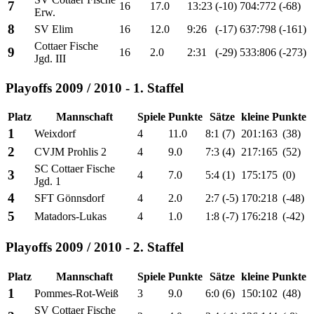
7
16
17.0
13:23
(-10)
704:772
(-68)
Erw.
8
SV Elim
16
12.0
9:26
(-17)
637:798
(-161)
Cottaer Fische
9
16
2.0
2:31
(-29)
533:806
(-273)
Jgd. III
Playoffs 2009 / 2010 - 1. Staffel
Platz
Mannschaft
Spiele
Punkte
Sätze
kleine Punkte
1
Weixdorf
4
11.0
8:1
(7)
201:163
(38)
2
CVJM Prohlis 2
4
9.0
7:3
(4)
217:165
(52)
SC Cottaer Fische
3
4
7.0
5:4
(1)
175:175
(0)
Jgd. 1
4
SFT Gönnsdorf
4
2.0
2:7
(-5)
170:218
(-48)
5
Matadors-Lukas
4
1.0
1:8
(-7)
176:218
(-42)
Playoffs 2009 / 2010 - 2. Staffel
Platz
Mannschaft
Spiele
Punkte
Sätze
kleine Punkte
1
Pommes-Rot-Weiß
3
9.0
6:0
(6)
150:102
(48)
SV Cottaer Fische