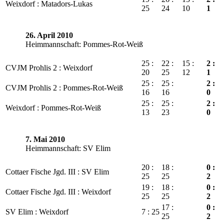
Weixdorf : Matadors-Lukas
25
24
10
1
26. April 2010
Heimmannschaft: Pommes-Rot-Weiß
25 :
22 :
15 :
2 :
CVJM Prohlis 2 : Weixdorf
20
25
12
1
25 :
25 :
2 :
CVJM Prohlis 2 : Pommes-Rot-Weiß
16
16
0
25 :
25 :
2 :
Weixdorf : Pommes-Rot-Weiß
13
23
0
7. Mai 2010
Heimmannschaft: SV Elim
20 :
18 :
0 :
Cottaer Fische Jgd. III : SV Elim
25
25
2
19 :
18 :
0 :
Cottaer Fische Jgd. III : Weixdorf
25
25
2
17 :
0 :
SV Elim : Weixdorf
7 : 25
25
2