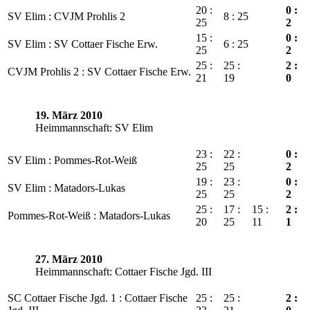
20 :
0 :
SV Elim : CVJM Prohlis 2
8 : 25
25
2
15 :
0 :
SV Elim : SV Cottaer Fische Erw.
6 : 25
25
2
25 :
25 :
2 :
CVJM Prohlis 2 : SV Cottaer Fische Erw.
21
19
0
19. März 2010
Heimmannschaft: SV Elim
23 :
22 :
0 :
SV Elim : Pommes-Rot-Weiß
25
25
2
19 :
23 :
0 :
SV Elim : Matadors-Lukas
25
25
2
25 :
17 :
15 :
2 :
Pommes-Rot-Weiß : Matadors-Lukas
20
25
11
1
27. März 2010
Heimmannschaft: Cottaer Fische Jgd. III
SC Cottaer Fische Jgd. 1 : Cottaer Fische
25 :
25 :
2 :