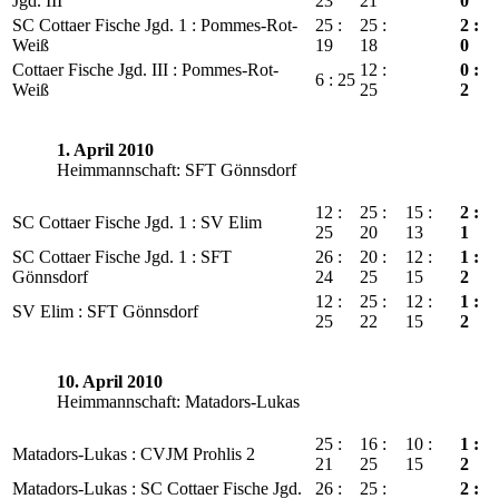
Jgd. III
23
21
0
SC Cottaer Fische Jgd. 1 : Pommes-Rot-
25 :
25 :
2 :
Weiß
19
18
0
Cottaer Fische Jgd. III : Pommes-Rot-
12 :
0 :
6 : 25
Weiß
25
2
1. April 2010
Heimmannschaft: SFT Gönnsdorf
12 :
25 :
15 :
2 :
SC Cottaer Fische Jgd. 1 : SV Elim
25
20
13
1
SC Cottaer Fische Jgd. 1 : SFT
26 :
20 :
12 :
1 :
Gönnsdorf
24
25
15
2
12 :
25 :
12 :
1 :
SV Elim : SFT Gönnsdorf
25
22
15
2
10. April 2010
Heimmannschaft: Matadors-Lukas
25 :
16 :
10 :
1 :
Matadors-Lukas : CVJM Prohlis 2
21
25
15
2
Matadors-Lukas : SC Cottaer Fische Jgd.
26 :
25 :
2 :