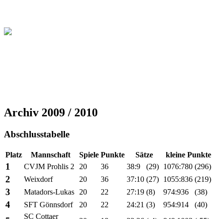
Christliche Volleyball Liga
in Dresden & Umland
Archiv 2009 / 2010
Abschlusstabelle
Platz
Mannschaft
Spiele
Punkte
Sätze
kleine Punkte
1
CVJM Prohlis 2
20
36
38:9
(29)
1076:780
(296)
2
Weixdorf
20
36
37:10
(27)
1055:836
(219)
3
Matadors-Lukas
20
22
27:19
(8)
974:936
(38)
4
SFT Gönnsdorf
20
22
24:21
(3)
954:914
(40)
SC Cottaer