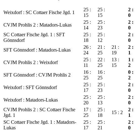
25 :
25 :
2 :
Weixdorf : SC Cottaer Fische Jgd. 1
15
15
0
25 :
25 :
2 :
CVJM Prohlis 2 : Matadors-Lukas
14
23
0
SC Cottaer Fische Jgd. 1 : SFT
25 :
25 :
2 :
Gönnsdorf
18
12
0
26 :
21 :
21 :
2 :
SFT Gönnsdorf : Matadors-Lukas
24
25
19
1
25 :
22 :
13 :
1 :
CVJM Prohlis 2 : Weixdorf
11
25
15
2
16 :
16 :
0 :
SFT Gönnsdorf : CVJM Prohlis 2
25
25
2
25 :
25 :
2 :
Weixdorf : SFT Gönnsdorf
17
23
0
25 :
25 :
2 :
Weixdorf : Matadors-Lukas
20
13
0
CVJM Prohlis 2 : SC Cottaer Fische
17 :
25 :
2 :
15 : 2
Jgd. 1
25
18
1
SC Cottaer Fische Jgd. 1 : Matadors-
25 :
25 :
2 :
Lukas
17
21
0