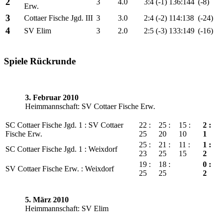
2
3
4.0
3:4
(-1)
136:144
(-8)
Erw.
3
Cottaer Fische Jgd. III
3
3.0
2:4
(-2)
114:138
(-24)
4
SV Elim
3
2.0
2:5
(-3)
133:149
(-16)
Spiele Rückrunde
3. Februar 2010
Heimmannschaft: SV Cottaer Fische Erw.
SC Cottaer Fische Jgd. 1 : SV Cottaer
22 :
25 :
15 :
2 :
Fische Erw.
25
20
10
1
25 :
21 :
11 :
1 :
SC Cottaer Fische Jgd. 1 : Weixdorf
23
25
15
2
19 :
18 :
0 :
SV Cottaer Fische Erw. : Weixdorf
25
25
2
5. März 2010
Heimmannschaft: SV Elim