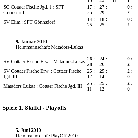
15
25
11
1
SC Cottaer Fische Jgd. 1 : SFT
17 :
27 :
0 :
Gönnsdorf
25
29
2
14 :
18 :
0 :
SV Elim : SFT Gönnsdorf
25
25
2
9. Januar 2010
Heimmannschaft: Matadors-Lukas
26 :
24 :
0 :
SV Cottaer Fische Erw. : Matadors-Lukas
28
26
2
SV Cottaer Fische Erw. : Cottaer Fische
25 :
25 :
2 :
Jgd. III
17
14
0
25 :
25 :
2 :
Matadors-Lukas : Cottaer Fische Jgd. III
11
12
0
Spiele 1. Staffel - Playoffs
5. Juni 2010
Heimmannschaft: PlayOff 2010