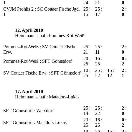
1
24
21
0
CVJM Prohlis 2 : SC Cottaer Fische Jgd.
25 :
25 :
2 :
1
15
17
0
12. April 2010
Heimmannschaft: Pommes-Rot-Weiß
Pommes-Rot-Weiß : SV Cottaer Fische
25 :
25 :
2 :
Erw.
21
11
0
20 :
16 :
0 :
Pommes-Rot-Weiß : SFT Gönnsdorf
25
25
2
10 :
25 :
15 :
2 :
SV Cottaer Fische Erw. : SFT Gönnsdorf
25
22
12
1
17. April 2010
Heimmannschaft: Matadors-Lukas
25 :
25 :
2 :
SFT Gönnsdorf : Weixdorf
14
22
0
23 :
16 :
0 :
SFT Gönnsdorf : Matadors-Lukas
25
25
2
19 :
26 :
15 :
2 :