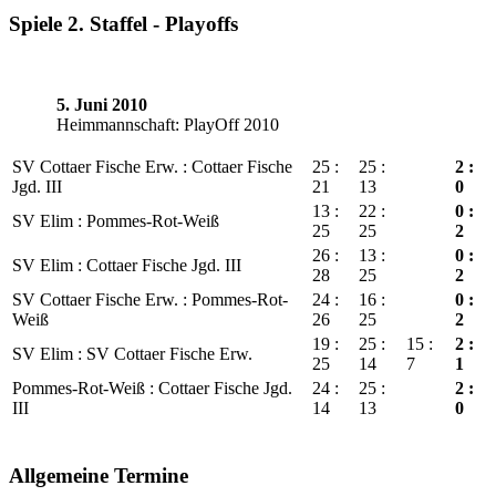
Spiele 2. Staffel - Playoffs
5. Juni 2010
Heimmannschaft: PlayOff 2010
SV Cottaer Fische Erw. : Cottaer Fische
25 :
25 :
2 :
Jgd. III
21
13
0
13 :
22 :
0 :
SV Elim : Pommes-Rot-Weiß
25
25
2
26 :
13 :
0 :
SV Elim : Cottaer Fische Jgd. III
28
25
2
SV Cottaer Fische Erw. : Pommes-Rot-
24 :
16 :
0 :
Weiß
26
25
2
19 :
25 :
15 :
2 :
SV Elim : SV Cottaer Fische Erw.
25
14
7
1
Pommes-Rot-Weiß : Cottaer Fische Jgd.
24 :
25 :
2 :
III
14
13
0
Allgemeine Termine