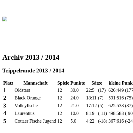
Christliche Volleyball Liga 
Archiv 2013 / 2014
Trippelrunde 2013 / 2014
Platz
Mannschaft
Spiele
Punkte
Sätze
kleine Punk
1
Oldstars
12
30.0
22:5
(17)
626:449
(17
2
Black Orange
12
24.0
18:11
(7)
591:516
(75)
3
Volleyfische
12
21.0
17:12
(5)
625:538
(87)
4
Laurentius
12
10.0
8:19
(-11)
498:588
(-90
5
Cottaer Fische Jugend
12
5.0
4:22
(-18)
367:616
(-24