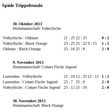
Spiele Trippelrunde
30. Oktober 2013
Heimmannschaft: Volleyfische
Volleyfische : Oldstars
21 : 25
22 : 25
0 : 2
Volleyfische : Black Orange
23 : 25
25 : 22
9 : 15
1 : 2
Oldstars : Black Orange
25 : 16
25 : 8
2 : 0
9. November 2013
Heimmannschaft: Cottaer Fische Jugend
Laurentius : Volleyfische
25 : 16
12 : 25
12 : 15
1 : 2
Laurentius : Cottaer Fische Jugend
25 : 7
25 : 9
2 : 0
Volleyfische : Cottaer Fische Jugend
25 : 12
25 : 10
2 : 0
30. November 2013
Heimmannschaft: Black Orange