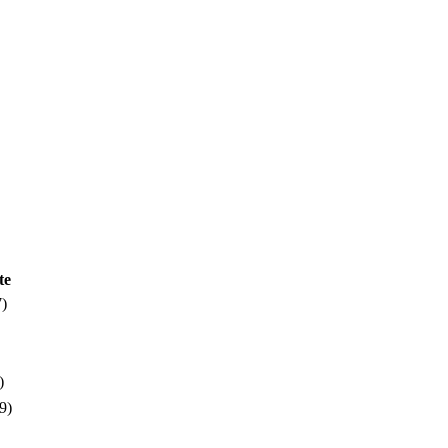
in Dresden & Umland
te
7)
)
9)