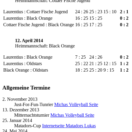
Heimmannschaft: Cottaer Fische Jugend
Laurentius : Cottaer Fische Jugend
24 : 26
25 : 23
15 : 10
2 : 1
Laurentius : Black Orange
16 : 25
15 : 25
0 : 2
Cottaer Fische Jugend : Black Orange
16 : 25
17 : 25
0 : 2
12. April 2014
Heimmannschaft: Black Orange
Laurentius : Black Orange
7 : 25
24 : 26
0 : 2
Laurentius : Oldstars
25 : 22
21 : 25
12 : 15
1 : 2
Black Orange : Oldstars
18 : 25
25 : 20
9 : 15
1 : 2
Allgemeine Termine
2. November 2013
Just-For-Fun-Tunrier
Michas Volleyball Seite
13. Dezember 2013
Mitternachtsturnier
Michas Volleyball Seite
25. Januar 2014
Matadors-Cup
Internetseite Matadors Lukas
24. Mai 2014