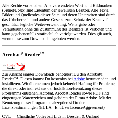
Alle Rechte vorbehalten. Alle verwendeten Wort- und Bildmarken
(Signet/Logo) sind Eigentum der jeweiligen Besitzer. Alle Texte,
Bilder und Quellcodes dieser Seite und deren Unterseiten sind durch
das Urheberrecht und andere Gesetze zum Schutz der Kreativität
geschützt. Jegliche Weiterverwendung, Weitergabe oder
Veräußerung ohne die Zustimmung des Besitzers ist Verboten und
kann gegebenenfalls strafrechtlich verfolgt werden. Dies gilt auch,
wenn diese zum Download angeboten werden.
®
™
Acrobat
Reader
Zur Ansicht einiger Downloads benötigest Du den Acrobat®
Reader™. Diesen kannst Du kostenlos bei
Adobe
herunterladen und
installieren. Wir übernehmen jedoch keinerlei Haftung für Probleme,
die direkt oder indirekt aus der Installation/Benutzung dieses
Programms entstehen. Acrobat, Arcobat Reader sowie PDF sind
eingetragen Warenzeichen und gehören der Firma Adobe. Mit der
Benutzung dieser Programme akzeptierest Du deren
Lizenzbestimmungen (EULA - EndUserLicenceAggreement)
CVL — Christliche Volleyball Liga in Dresden & Umland