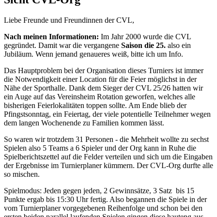
Liebe Freunde und Freundinnen der CVL,
Nach meinen Informationen:
Im Jahr 2000 wurde die CVL
gegründet. Damit war die vergangene
Saison die 25.
also ein
Jubiläum. Wenn jemand genaueres weiß, bitte ich um Info.
Das Hauptproblem bei der Organisation dieses Turniers ist immer
die Notwendigkeit einer Location für die Feier möglichst in der
Nähe der Sporthalle. Dank dem Sieger der CVL 25/26 hatten wir
ein Auge auf das Vereinsheim Rotation geworfen, welches alle
bisherigen Feierlokalitäten toppen sollte. Am Ende blieb der
Pfingstsonntag, ein Feiertag, der viele potentielle Teilnehmer wegen
dem langen Wochenende zu Familien kommen lässt.
So waren wir trotzdem 31 Personen - die Mehrheit wollte zu sechst
Spielen also 5 Teams a 6 Spieler und der Org kann in Ruhe die
Spielberichtszettel auf die Felder verteilen und sich um die Eingaben
der Ergebnisse im Turnierplaner kümmern. Der CVL-Org durfte alle
so mischen.
Spielmodus: Jeden gegen jeden, 2 Gewinnsätze, 3 Satz bis 15
Punkte ergab bis 15:30 Uhr fertig. Also begannen die Spiele in der
vom Turnierplaner vorgegebenen Reihenfolge und schon bei den
ersten beiden parallel laufenden Spielen gingen diese hauteng aus