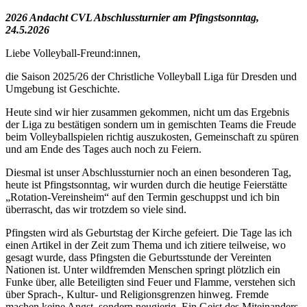
2026 Andacht CVL Abschlussturnier am Pfingstsonntag,
24.5.2026
Liebe Volleyball-Freund:innen,
die Saison 2025/26 der Christliche Volleyball Liga für Dresden und
Umgebung ist Geschichte.
Heute sind wir hier zusammen gekommen, nicht um das Ergebnis
der Liga zu bestätigen sondern um in gemischten Teams die Freude
beim Volleyballspielen richtig auszukosten, Gemeinschaft zu spüren
und am Ende des Tages auch noch zu Feiern.
Diesmal ist unser Abschlussturnier noch an einen besonderen Tag,
heute ist Pfingstsonntag, wir wurden durch die heutige Feierstätte
„Rotation-Vereinsheim“ auf den Termin geschuppst und ich bin
überrascht, das wir trotzdem so viele sind.
Pfingsten wird als Geburtstag der Kirche gefeiert. Die Tage las ich
einen Artikel in der Zeit zum Thema und ich zitiere teilweise, wo
gesagt wurde, dass Pfingsten die Geburtsstunde der Vereinten
Nationen ist. Unter wildfremden Menschen springt plötzlich ein
Funke über, alle Beteiligten sind Feuer und Flamme, verstehen sich
über Sprach-, Kultur- und Religionsgrenzen hinweg. Fremde
machen keine Angst, sondern neugierig. Ein Geist des Miteinanders