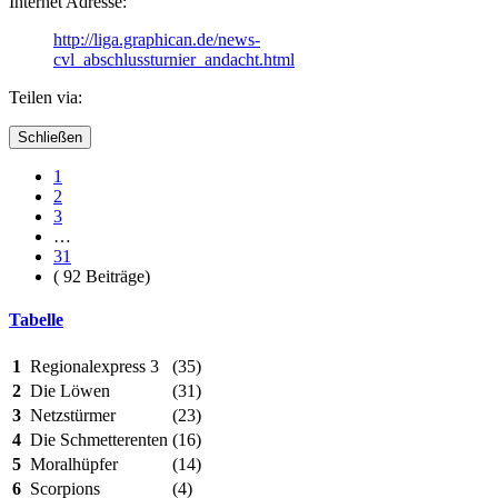
Internet Adresse:
http://liga.graphican.de/news-
cvl_abschlussturnier_andacht.html
Teilen via:
Schließen
1
2
3
…
31
( 92 Beiträge)
Tabelle
1
Regionalexpress 3
(35)
2
Die Löwen
(31)
3
Netzstürmer
(23)
4
Die Schmetterenten
(16)
5
Moralhüpfer
(14)
6
Scorpions
(4)