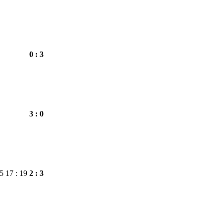
0 : 3
3 : 0
25
17 : 19
2 : 3