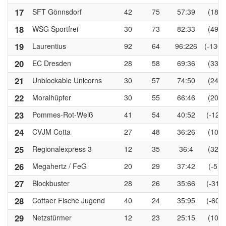
17
SFT Gönnsdorf
42
75
57:39
(18)
18
WSG Sportfrei
30
73
82:33
(49)
19
Laurentius
92
64
96:226
(-130)
20
EC Dresden
28
58
69:36
(33)
21
Unblockable Unicorns
30
57
74:50
(24)
22
Moralhüpfer
30
55
66:46
(20)
23
Pommes-Rot-Weiß
41
54
40:52
(-12)
24
CVJM Cotta
27
48
36:26
(10)
25
Regionalexpress 3
12
35
36:4
(32)
26
Megahertz / FeG
20
29
37:42
(-5)
27
Blockbuster
28
26
35:66
(-31)
28
Cottaer Fische Jugend
40
24
35:95
(-60)
29
Netzstürmer
12
23
25:15
(10)