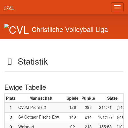
CVL
Toggl
navig
Christliche Volleyball Liga
Statistik
Ewige Tabelle
Platz
Mannschaft
Spiele
Punkte
Sätze
1
CVJM Prohlis 2
126
293
211:71
(140)
2
SV Cottaer Fische Erw.
149
214
161:177
(-16)
3
Weixdorf
92
213
155:53
(102)