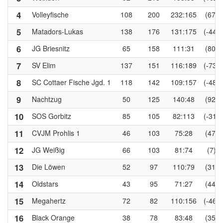
4
Volleyfische
108
200
232:165
(67)
5
Matadors-Lukas
138
176
131:175
(-44)
6
JG Briesnitz
65
158
111:31
(80)
7
SV Elim
137
151
116:189
(-73)
8
SC Cottaer Fische Jgd. 1
118
142
109:157
(-48)
9
Nachtzug
50
125
140:48
(92)
10
SOS Gorbitz
85
105
82:113
(-31)
11
CVJM Prohlis 1
46
103
75:28
(47)
12
JG Weißig
66
103
81:74
(7)
13
Die Löwen
52
97
110:79
(31)
14
Oldstars
43
95
71:27
(44)
15
Megahertz
72
82
110:156
(-46)
16
Black Orange
38
78
83:48
(35)