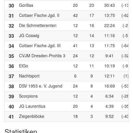
30
Gorillas
20
23
30:43
(-13)
31
Cottaer Fische Jgd. II
42
17
13:75
(-62)
32
Die Schmetterenten
12
16
22:24
(-2)
33
JG Coswig
12
14
11:16
(-5)
34
Cottaer Fische Jgd. III
41
13
11:75
(-64)
35
CVJM Dresden-Prohlis 3
24
12
9:41
(-32)
36
ElGo
12
11
10:19
(-9)
37
Nachtsport
6
9
12:11
(1)
38
DSV 1953 e. V. Jugend
24
8
16:69
(-53)
39
Scorpions
12
4
6:34
(-28)
40
JG Laurentius
20
4
4:39
(-35)
41
Ziegenblöcke
18
3
9:52
(-43)
Statistiken