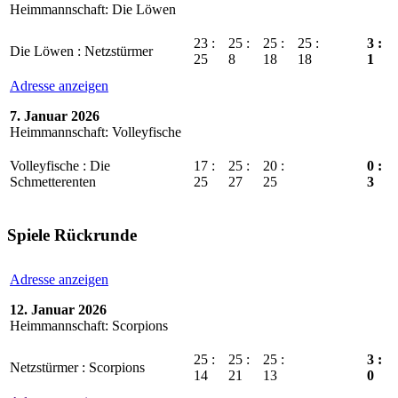
Heimmannschaft: Die Löwen
23 :
25 :
25 :
25 :
3 :
Die Löwen : Netzstürmer
25
8
18
18
1
Adresse anzeigen
7. Januar 2026
Heimmannschaft: Volleyfische
Volleyfische : Die
17 :
25 :
20 :
0 :
Schmetterenten
25
27
25
3
Spiele Rückrunde
Adresse anzeigen
12. Januar 2026
Heimmannschaft: Scorpions
25 :
25 :
25 :
3 :
Netzstürmer : Scorpions
14
21
13
0