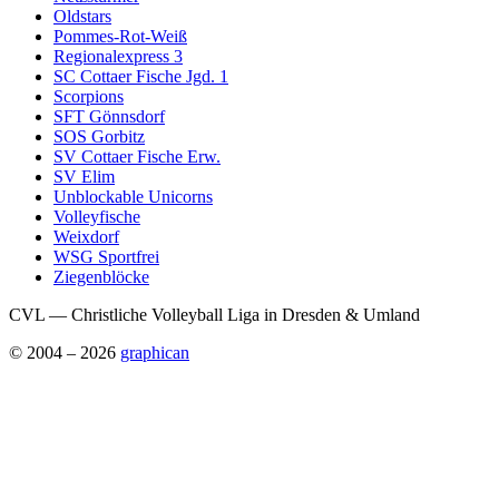
Oldstars
Pommes-Rot-Weiß
Regionalexpress 3
SC Cottaer Fische Jgd. 1
Scorpions
SFT Gönnsdorf
SOS Gorbitz
SV Cottaer Fische Erw.
SV Elim
Unblockable Unicorns
Volleyfische
Weixdorf
WSG Sportfrei
Ziegenblöcke
CVL — Christliche Volleyball Liga in Dresden & Umland
© 2004 – 2026
graphican