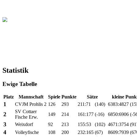
Christliche Volleyball Liga
in Dresden & Umland
Statistik
Ewige Tabelle
Platz
Mannschaft
Spiele
Punkte
Sätze
kleine Punk
1
CVJM Prohlis 2
126
293
211:71
(140)
6383:4827
(15
SV Cottaer
2
149
214
161:177
(-16)
6850:6906
(-5
Fische Erw.
3
Weixdorf
92
213
155:53
(102)
4671:3754
(91
4
Volleyfische
108
200
232:165
(67)
8609:7939
(67