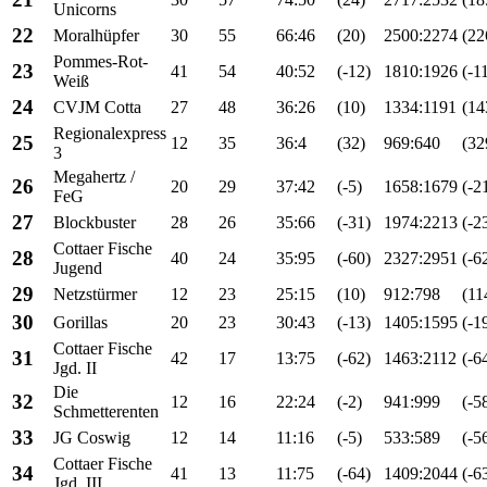
Unicorns
22
Moralhüpfer
30
55
66:46
(20)
2500:2274
(22
Pommes-Rot-
23
41
54
40:52
(-12)
1810:1926
(-1
Weiß
24
CVJM Cotta
27
48
36:26
(10)
1334:1191
(14
Regionalexpress
25
12
35
36:4
(32)
969:640
(32
3
Megahertz /
26
20
29
37:42
(-5)
1658:1679
(-2
FeG
27
Blockbuster
28
26
35:66
(-31)
1974:2213
(-2
Cottaer Fische
28
40
24
35:95
(-60)
2327:2951
(-6
Jugend
29
Netzstürmer
12
23
25:15
(10)
912:798
(11
30
Gorillas
20
23
30:43
(-13)
1405:1595
(-1
Cottaer Fische
31
42
17
13:75
(-62)
1463:2112
(-6
Jgd. II
Die
32
12
16
22:24
(-2)
941:999
(-5
Schmetterenten
33
JG Coswig
12
14
11:16
(-5)
533:589
(-5
Cottaer Fische
34
41
13
11:75
(-64)
1409:2044
(-6
Jgd. III