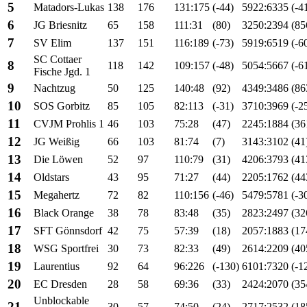
5
Matadors-Lukas
138
176
131:175
(-44)
5922:6335
(-4
6
JG Briesnitz
65
158
111:31
(80)
3250:2394
(85
7
SV Elim
137
151
116:189
(-73)
5919:6519
(-6
SC Cottaer
8
118
142
109:157
(-48)
5054:5667
(-6
Fische Jgd. 1
9
Nachtzug
50
125
140:48
(92)
4349:3486
(86
10
SOS Gorbitz
85
105
82:113
(-31)
3710:3969
(-2
11
CVJM Prohlis 1
46
103
75:28
(47)
2245:1884
(36
12
JG Weißig
66
103
81:74
(7)
3143:3102
(41
13
Die Löwen
52
97
110:79
(31)
4206:3793
(41
14
Oldstars
43
95
71:27
(44)
2205:1762
(44
15
Megahertz
72
82
110:156
(-46)
5479:5781
(-3
16
Black Orange
38
78
83:48
(35)
2823:2497
(32
17
SFT Gönnsdorf
42
75
57:39
(18)
2057:1883
(17
18
WSG Sportfrei
30
73
82:33
(49)
2614:2209
(40
19
Laurentius
92
64
96:226
(-130)
6101:7320
(-1
20
EC Dresden
28
58
69:36
(33)
2424:2070
(35
Unblockable
21
30
57
74:50
(24)
2717:2532
(18