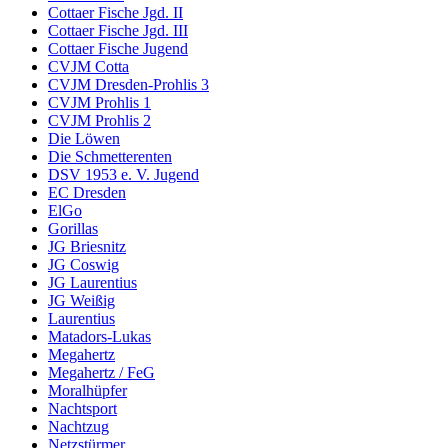
Cottaer Fische Jgd. II
Cottaer Fische Jgd. III
Cottaer Fische Jugend
CVJM Cotta
CVJM Dresden-Prohlis 3
CVJM Prohlis 1
CVJM Prohlis 2
Die Löwen
Die Schmetterenten
DSV 1953 e. V. Jugend
EC Dresden
ElGo
Gorillas
JG Briesnitz
JG Coswig
JG Laurentius
JG Weißig
Laurentius
Matadors-Lukas
Megahertz
Megahertz / FeG
Moralhüpfer
Nachtsport
Nachtzug
Netzstürmer