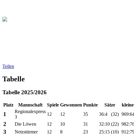
Christliche Volleyball Liga
in Dresden & Umland
Teilen
Tabelle
Tabelle 2025/2026
Platz
Mannschaft
Spiele
Gewonnen
Punkte
Sätze
klein
Regionalexpress
1
12
12
35
36:4
(32)
969:6
3
2
Die Löwen
12
10
31
32:10
(22)
982:7
3
Netzstürmer
12
8
23
25:15
(10)
912:7