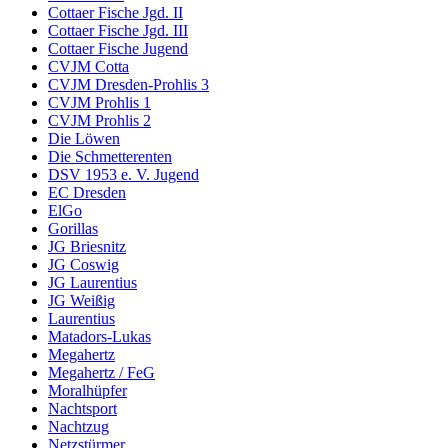
Cottaer Fische Jgd. II
Cottaer Fische Jgd. III
Cottaer Fische Jugend
CVJM Cotta
CVJM Dresden-Prohlis 3
CVJM Prohlis 1
CVJM Prohlis 2
Die Löwen
Die Schmetterenten
DSV 1953 e. V. Jugend
EC Dresden
ElGo
Gorillas
JG Briesnitz
JG Coswig
JG Laurentius
JG Weißig
Laurentius
Matadors-Lukas
Megahertz
Megahertz / FeG
Moralhüpfer
Nachtsport
Nachtzug
Netzstürmer