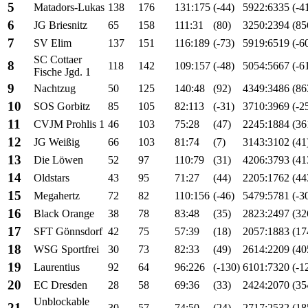
5
Matadors-Lukas
138
176
131:175
(-44)
5922:6335
(-4
6
JG Briesnitz
65
158
111:31
(80)
3250:2394
(85
7
SV Elim
137
151
116:189
(-73)
5919:6519
(-6
SC Cottaer
8
118
142
109:157
(-48)
5054:5667
(-6
Fische Jgd. 1
9
Nachtzug
50
125
140:48
(92)
4349:3486
(86
10
SOS Gorbitz
85
105
82:113
(-31)
3710:3969
(-2
11
CVJM Prohlis 1
46
103
75:28
(47)
2245:1884
(36
12
JG Weißig
66
103
81:74
(7)
3143:3102
(41
13
Die Löwen
52
97
110:79
(31)
4206:3793
(41
14
Oldstars
43
95
71:27
(44)
2205:1762
(44
15
Megahertz
72
82
110:156
(-46)
5479:5781
(-3
16
Black Orange
38
78
83:48
(35)
2823:2497
(32
17
SFT Gönnsdorf
42
75
57:39
(18)
2057:1883
(17
18
WSG Sportfrei
30
73
82:33
(49)
2614:2209
(40
19
Laurentius
92
64
96:226
(-130)
6101:7320
(-1
20
EC Dresden
28
58
69:36
(33)
2424:2070
(35
Unblockable
21
30
57
74:50
(24)
2717:2532
(18