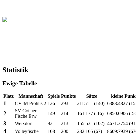
Christliche Volleyball Liga
in Dresden & Umland
Statistik
Ewige Tabelle
Platz
Mannschaft
Spiele
Punkte
Sätze
kleine Punk
1
CVJM Prohlis 2
126
293
211:71
(140)
6383:4827
(15
SV Cottaer
2
149
214
161:177
(-16)
6850:6906
(-5
Fische Erw.
3
Weixdorf
92
213
155:53
(102)
4671:3754
(91
4
Volleyfische
108
200
232:165
(67)
8609:7939
(67