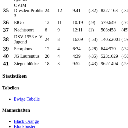
CVJM
35
Dresden-Prohlis
24
12
9:41
(-32)
822:1163
(-3
3
36
ElGo
12
11
10:19
(-9)
579:649
(-7
37
Nachtsport
6
9
12:11
(1)
503:458
(45
DSV 1953 e. V.
38
24
8
16:69
(-53)
1405:2001
(-5
Jugend
39
Scorpions
12
4
6:34
(-28)
644:970
(-3
40
JG Laurentius
20
4
4:39
(-35)
523:1029
(-5
41
Ziegenblöcke
18
3
9:52
(-43)
962:1494
(-5
Statistiken
Tabellen
Ewige Tabelle
Mannschaften
Black Orange
Blockbuster