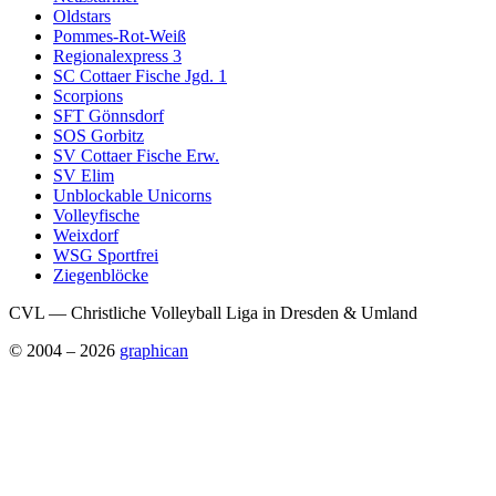
Oldstars
Pommes-Rot-Weiß
Regionalexpress 3
SC Cottaer Fische Jgd. 1
Scorpions
SFT Gönnsdorf
SOS Gorbitz
SV Cottaer Fische Erw.
SV Elim
Unblockable Unicorns
Volleyfische
Weixdorf
WSG Sportfrei
Ziegenblöcke
CVL — Christliche Volleyball Liga in Dresden & Umland
© 2004 – 2026
graphican