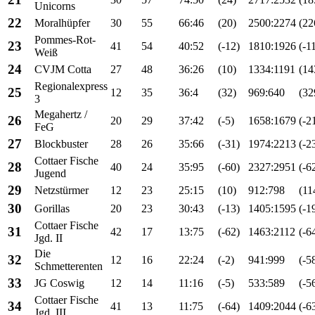
Unicorns
22
Moralhüpfer
30
55
66:46
(20)
2500:2274
(22
Pommes-Rot-
23
41
54
40:52
(-12)
1810:1926
(-1
Weiß
24
CVJM Cotta
27
48
36:26
(10)
1334:1191
(14
Regionalexpress
25
12
35
36:4
(32)
969:640
(32
3
Megahertz /
26
20
29
37:42
(-5)
1658:1679
(-2
FeG
27
Blockbuster
28
26
35:66
(-31)
1974:2213
(-2
Cottaer Fische
28
40
24
35:95
(-60)
2327:2951
(-6
Jugend
29
Netzstürmer
12
23
25:15
(10)
912:798
(11
30
Gorillas
20
23
30:43
(-13)
1405:1595
(-1
Cottaer Fische
31
42
17
13:75
(-62)
1463:2112
(-6
Jgd. II
Die
32
12
16
22:24
(-2)
941:999
(-5
Schmetterenten
33
JG Coswig
12
14
11:16
(-5)
533:589
(-5
Cottaer Fische
34
41
13
11:75
(-64)
1409:2044
(-6
Jgd. III