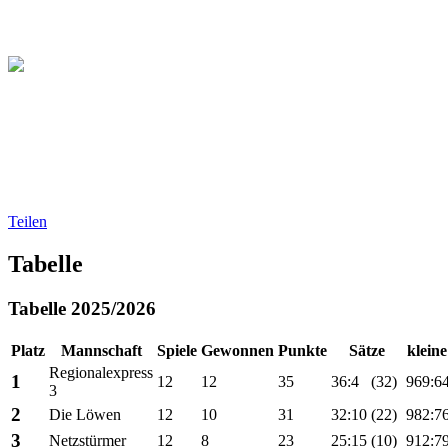
Christliche Volleyball Liga
in Dresden & Umland
Teilen
Tabelle
Tabelle 2025/2026
Platz
Mannschaft
Spiele
Gewonnen
Punkte
Sätze
klein
Regionalexpress
1
12
12
35
36:4
(32)
969:6
3
2
Die Löwen
12
10
31
32:10
(22)
982:7
3
Netzstürmer
12
8
23
25:15
(10)
912:7